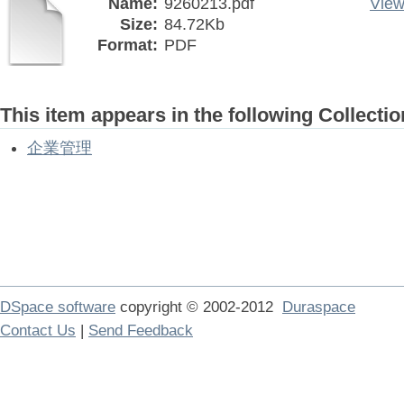
Name:
9260213.pdf
View
Size:
84.72Kb
Format:
PDF
This item appears in the following Collectio
企業管理
DSpace software
copyright © 2002-2012
Duraspace
Contact Us
|
Send Feedback