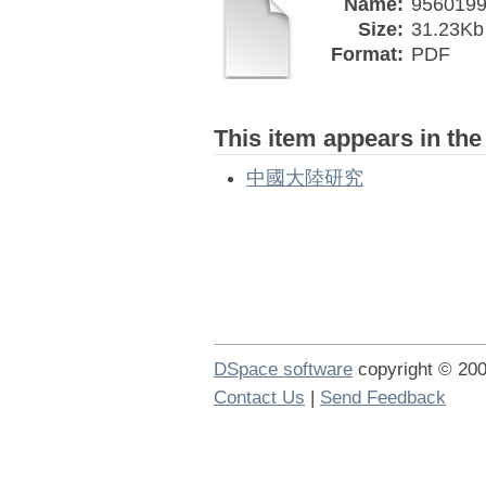
Name:
9560199
Size:
31.23Kb
Format:
PDF
This item appears in the
中國大陸研究
DSpace software
copyright © 2
Contact Us
|
Send Feedback