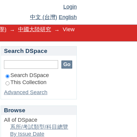
Login
中文 (台灣)
English
學)
→
中國大陸研究
→
View
Search DSpace
Search DSpace
This Collection
Advanced Search
Browse
All of DSpace
系所/考試類型/科目總覽
By Issue Date