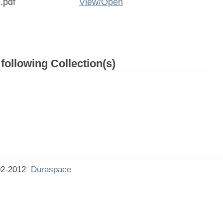
.pdf
View/
Open
 following Collection(s)
002-2012
Duraspace