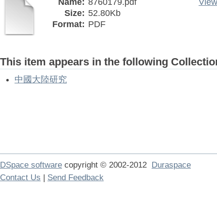
Name:
8760179.pdf
View
Size:
52.80Kb
Format:
PDF
This item appears in the following Collectio
中國大陸研究
DSpace software
copyright © 2002-2012
Duraspace
Contact Us
|
Send Feedback