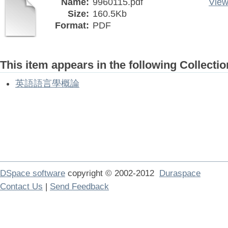
Name:
9960115.pdf
View
Size:
160.5Kb
Format:
PDF
This item appears in the following Collectio
英語語言學概論
DSpace software
copyright © 2002-2012
Duraspace
Contact Us
|
Send Feedback