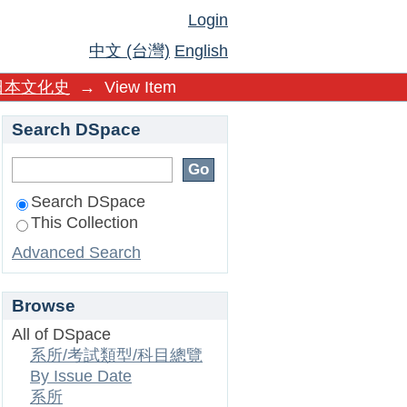
Login
中文 (台灣)
English
日本文化史
→
View Item
Search DSpace
Search DSpace
This Collection
Advanced Search
Browse
All of DSpace
系所/考試類型/科目總覽
By Issue Date
系所