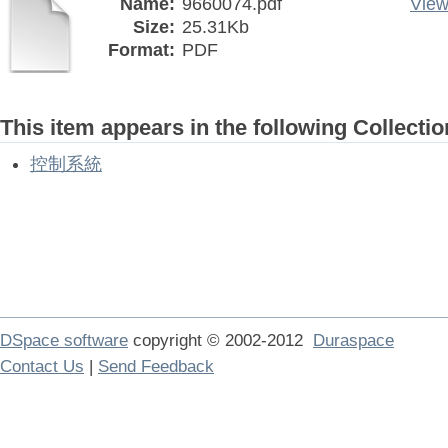
Name:
9660074.pdf
View
Size:
25.31Kb
Format:
PDF
This item appears in the following Collectio
控制系統
DSpace software
copyright © 2002-2012
Duraspace
Contact Us
|
Send Feedback