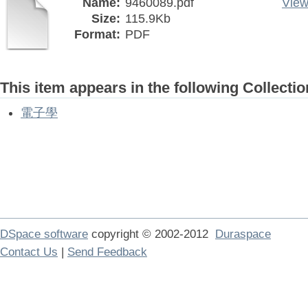
Name:
9460089.pdf
View
Size:
115.9Kb
Format:
PDF
This item appears in the following Collectio
電子學
DSpace software
copyright © 2002-2012
Duraspace
Contact Us
|
Send Feedback