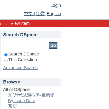
Login
中文 (台灣)
English
構
→
View Item
Search DSpace
Search DSpace
This Collection
Advanced Search
Browse
All of DSpace
系所/考試類型/科目總覽
By Issue Date
系所