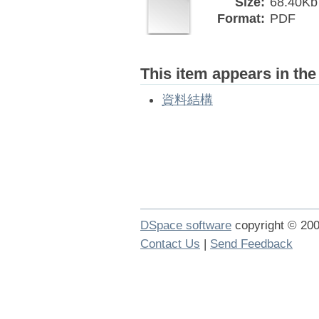
Size:
68.40Kb
Format:
PDF
This item appears in the
資料結構
DSpace software
copyright © 2
Contact Us
|
Send Feedback