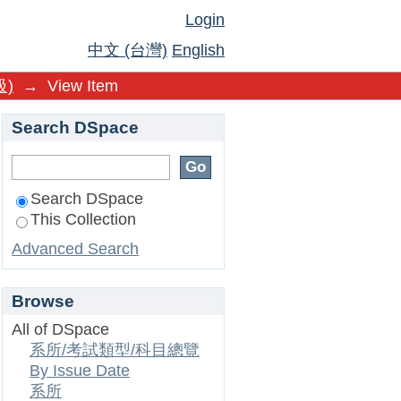
Login
中文 (台灣)
English
)
→
View Item
Search DSpace
Search DSpace
This Collection
Advanced Search
Browse
All of DSpace
系所/考試類型/科目總覽
By Issue Date
系所