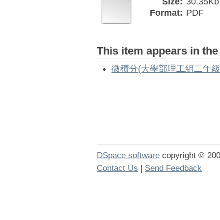
Size:
30.35Kb
Format:
PDF
This item appears in the
微積分(大學部理工組二年級
DSpace software
copyright © 2
Contact Us
|
Send Feedback