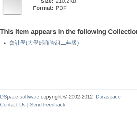
Size:
210.2Kb
Format:
PDF
This item appears in the following Collectio
會計學(大學部商管組二年級)
DSpace software
copyright © 2002-2012
Duraspace
Contact Us
|
Send Feedback