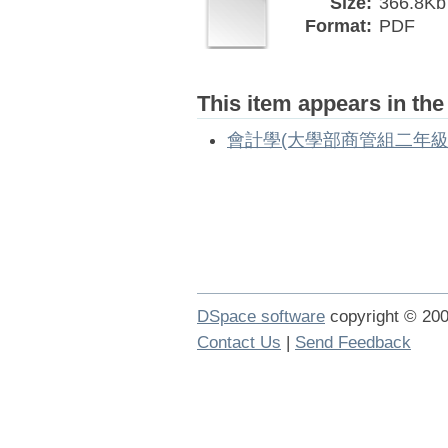
Size:
366.8Kb
Format:
PDF
This item appears in the
會計學(大學部商管組二年級
DSpace software
copyright © 2
Contact Us
|
Send Feedback