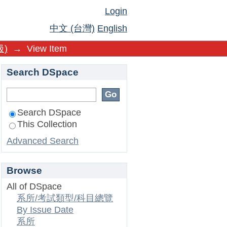
Login
中文 (台灣)
English
)
→
View Item
Search DSpace
Search DSpace
This Collection
Advanced Search
Browse
All of DSpace
系所/考試類型/科目總覽
By Issue Date
系所