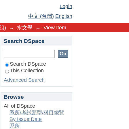
Login
中文 (台灣)
English
組)
→
水文學
→
View Item
Search DSpace
Search DSpace
This Collection
Advanced Search
Browse
All of DSpace
系所/考試類型/科目總覽
By Issue Date
系所