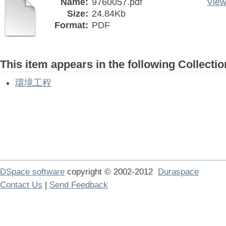
Name:
9760057.pdf
View
Size:
24.84Kb
Format:
PDF
This item appears in the following Collectio
環境工程
DSpace software
copyright © 2002-2012
Duraspace
Contact Us
|
Send Feedback