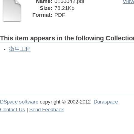
Name:
0160042.pdf
View
Size:
78.21Kb
Format:
PDF
This item appears in the following Collectio
衛生工程
DSpace software
copyright © 2002-2012
Duraspace
Contact Us
|
Send Feedback