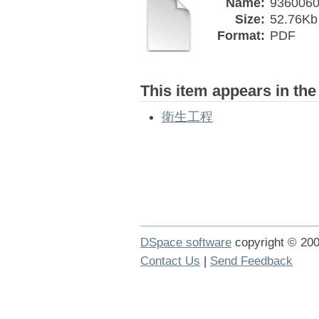
Name:
9360060
Size:
52.76Kb
Format:
PDF
This item appears in the
衛生工程
DSpace software
copyright © 2
Contact Us
|
Send Feedback