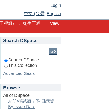
Login
中文 (台灣)
English
工程組)
→
衛生工程
→
View
Search DSpace
Search DSpace
This Collection
Advanced Search
Browse
All of DSpace
系所/考試類型/科目總覽
By Issue Date