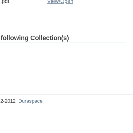
.pdf
View/
Open
 following Collection(s)
002-2012
Duraspace