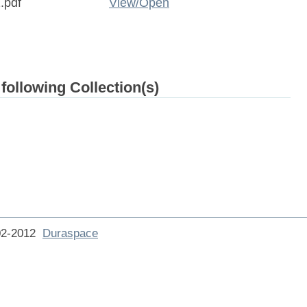
.pdf
View/
Open
 following Collection(s)
002-2012
Duraspace