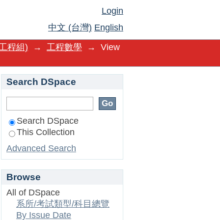
Login
中文 (台灣)
English
工程組)
→
工程數學
→
View
Search DSpace
Search DSpace
This Collection
Advanced Search
Browse
All of DSpace
系所/考試類型/科目總覽
By Issue Date