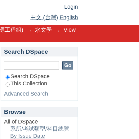
Login
中文 (台灣)
English
源工程組)
→
水文學
→
View
Search DSpace
Search DSpace
This Collection
Advanced Search
Browse
All of DSpace
系所/考試類型/科目總覽
By Issue Date