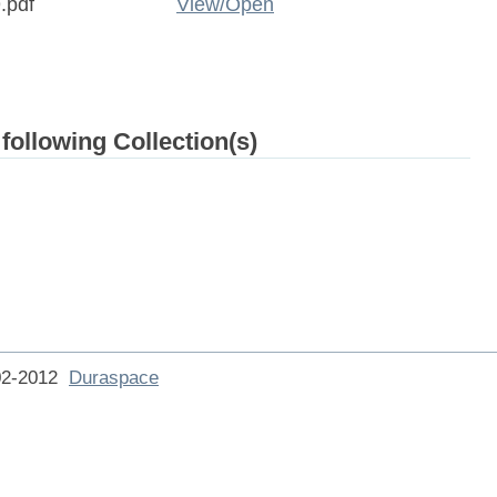
.pdf
View/
Open
 following Collection(s)
002-2012
Duraspace