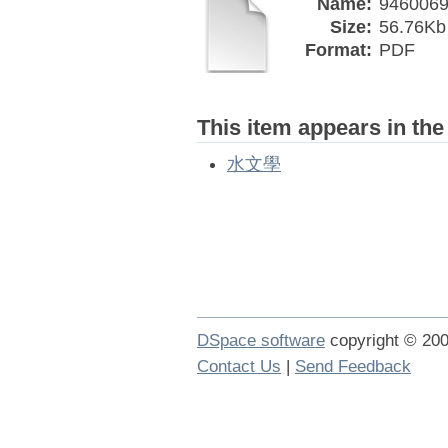
Name:
9460069
Size:
56.76Kb
Format:
PDF
This item appears in the
水文學
DSpace software
copyright © 2
Contact Us
|
Send Feedback