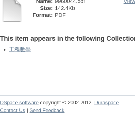
Name:
9960044.pdf
View
Size:
142.4Kb
Format:
PDF
This item appears in the following Collectio
工程數學
DSpace software
copyright © 2002-2012
Duraspace
Contact Us
|
Send Feedback