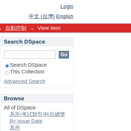
Login
中文 (台灣)
English
→
自動控制
→
View Item
Search DSpace
Search DSpace
This Collection
Advanced Search
Browse
All of DSpace
系所/考試類型/科目總覽
By Issue Date
系所