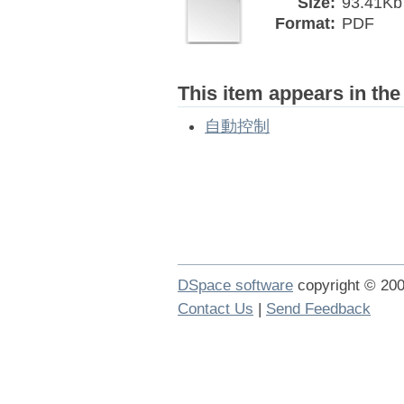
Size:
93.41Kb
Format:
PDF
This item appears in the
自動控制
DSpace software
copyright © 2
Contact Us
|
Send Feedback