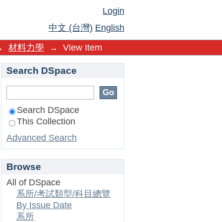
Login
中文 (台灣)
English
→
材料力學
→
View Item
Search DSpace
Search DSpace
This Collection
Advanced Search
Browse
All of DSpace
系所/考試類型/科目總覽
By Issue Date
系所