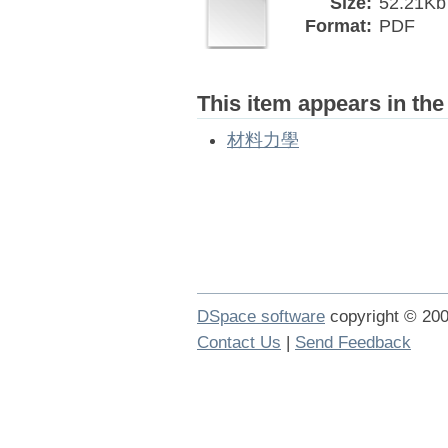
Size:
52.21Kb
Format:
PDF
This item appears in the
材料力學
DSpace software
copyright © 2
Contact Us
|
Send Feedback