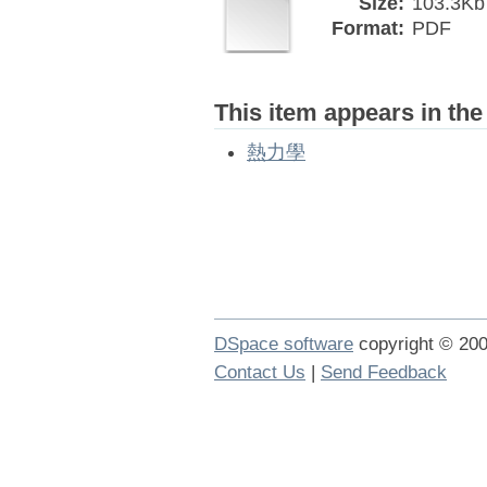
Size:
103.3Kb
Format:
PDF
This item appears in the
熱力學
DSpace software
copyright © 2
Contact Us
|
Send Feedback