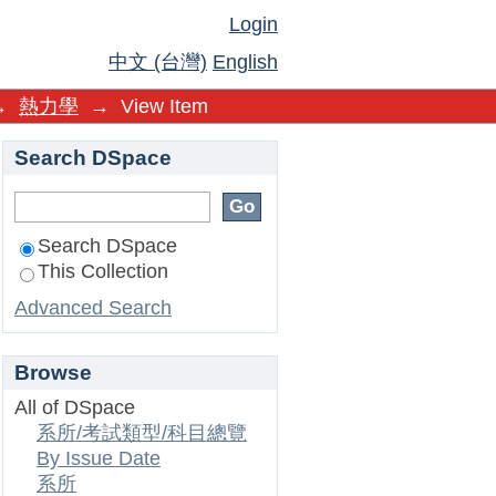
Login
中文 (台灣)
English
→
熱力學
→
View Item
Search DSpace
Search DSpace
This Collection
Advanced Search
Browse
All of DSpace
系所/考試類型/科目總覽
By Issue Date
系所