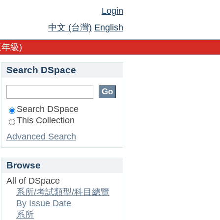
Login
中文 (台灣)
English
年級)
Search DSpace
Search DSpace
This Collection
Advanced Search
Browse
All of DSpace
系所/考試類型/科目總覽
By Issue Date
系所