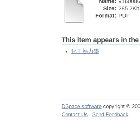
Name:
9160086
Size:
285.2Kb
Format:
PDF
This item appears in the
化工熱力學
DSpace software
copyright © 2
Contact Us
|
Send Feedback