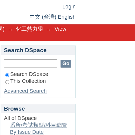
Login
中文 (台灣)
English
)
→
化工熱力學
→
View
Search DSpace
Search DSpace
This Collection
Advanced Search
Browse
All of DSpace
系所/考試類型/科目總覽
By Issue Date