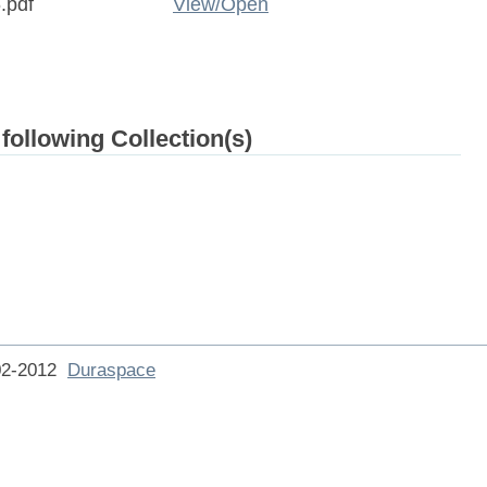
.pdf
View/
Open
 following Collection(s)
002-2012
Duraspace