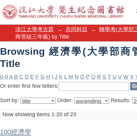
Browsing 經濟學(大學部商管組三
淡江大學考古題
→
共同科目
→
轉學考(大學部
商管組三年級) by Title
Browsing 經濟學(大學部商
Title
0-9
A
B
C
D
E
F
G
H
I
J
K
L
M
N
O
P
Q
R
S
T
U
V
W
X
Or enter first few letters:
Sort by:
Order:
Results:
Now showing items 1-20 of 23
100經濟學