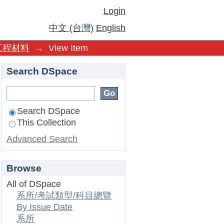
Login
中文 (台灣)
English
工程材料
→
View Item
Search DSpace
Search DSpace
This Collection
Advanced Search
Browse
All of DSpace
系所/考試類型/科目總覽
By Issue Date
系所