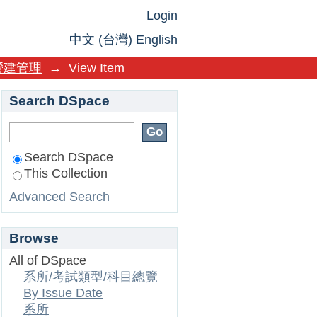
Login
中文 (台灣)
English
營建管理
→
View Item
Search DSpace
Search DSpace
This Collection
Advanced Search
Browse
All of DSpace
系所/考試類型/科目總覽
By Issue Date
系所