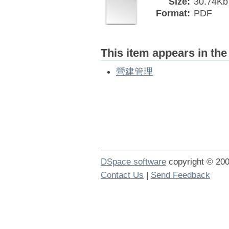
Size:
30.74Kb
Format:
PDF
This item appears in the
營建管理
DSpace software
copyright © 2
Contact Us
|
Send Feedback