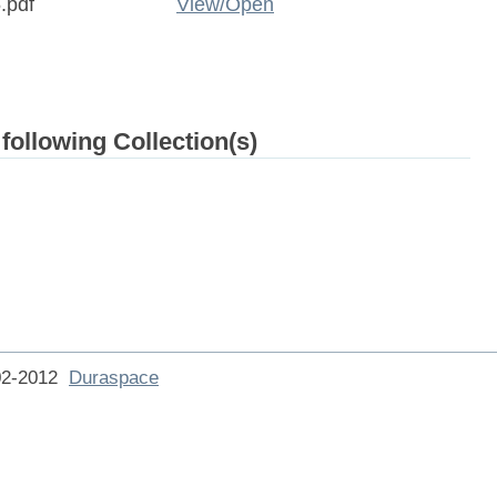
.pdf
View/
Open
 following Collection(s)
002-2012
Duraspace