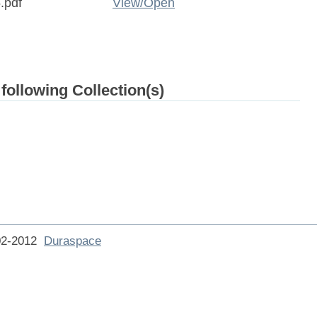
.pdf
View/
Open
 following Collection(s)
002-2012
Duraspace