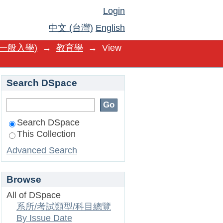
Login
中文 (台灣)
English
一般入學)
→
教育學
→
View
Search DSpace
Search DSpace
This Collection
Advanced Search
Browse
All of DSpace
系所/考試類型/科目總覽
By Issue Date