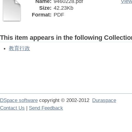
Name:
9460228.pdf
View
Size:
42.23Kb
Format:
PDF
This item appears in the following Collectio
教育行政
DSpace software
copyright © 2002-2012
Duraspace
Contact Us
|
Send Feedback