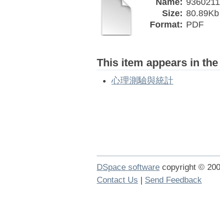
Name:
9360211
Size:
80.89Kb
Format:
PDF
This item appears in the
心理測驗與統計
DSpace software
copyright © 2
Contact Us
|
Send Feedback