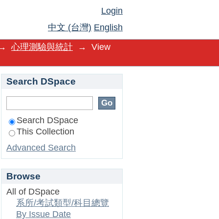
Login
中文 (台灣)
English
→
心理測驗與統計
→
View
Search DSpace
Search DSpace
This Collection
Advanced Search
Browse
All of DSpace
系所/考試類型/科目總覽
By Issue Date