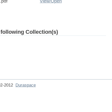
.pdf
View/
Open
 following Collection(s)
002-2012
Duraspace