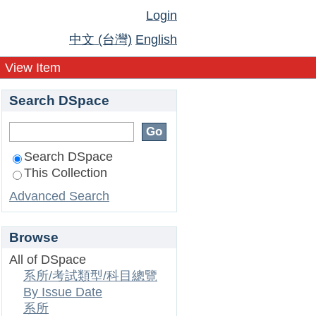
Login
中文 (台灣)
English
View Item
Search DSpace
Search DSpace
This Collection
Advanced Search
Browse
All of DSpace
系所/考試類型/科目總覽
By Issue Date
系所