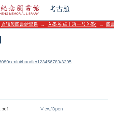
目
考古題
資訊與圖書館學系
→
入學考(碩士班一般入學)
→
圖
目
w:8080/xmlui/handle/123456789/3295
.pdf
View/
Open