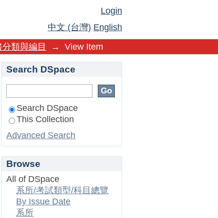
Login
中文 (台灣)
English
書分類與編目
→
View Item
Search DSpace
Search DSpace
This Collection
Advanced Search
Browse
All of DSpace
系所/考試類型/科目總覽
By Issue Date
系所