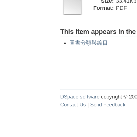
Size:
33.41Kb
Format:
PDF
This item appears in the
圖書分類與編目
DSpace software
copyright © 2
Contact Us
|
Send Feedback