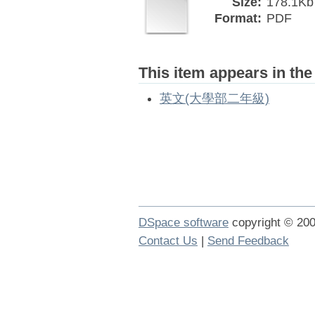
Size:
178.1Kb
Format:
PDF
This item appears in the
英文(大學部二年級)
DSpace software
copyright © 2
Contact Us
|
Send Feedback