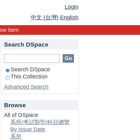
Login
中文 (台灣)
English
ew Item
Search DSpace
Search DSpace
This Collection
Advanced Search
Browse
All of DSpace
系所/考試類型/科目總覽
By Issue Date
系所