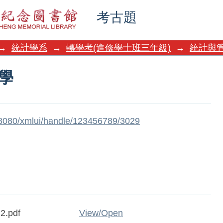
學
考古題
→
統計學系
→
轉學考(進修學士班三年級)
→
統計與
學
w:8080/xmlui/handle/123456789/3029
2.pdf
View/
Open