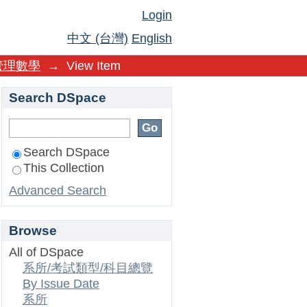
Login
中文 (台灣)
English
管理數學
→
View Item
Search DSpace
Search DSpace
This Collection
Advanced Search
Browse
All of DSpace
系所/考試類型/科目總覽
By Issue Date
系所