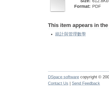
Size:
612.8Kb
Format:
PDF
This item appears in the
統計與管理數學
DSpace software
copyright © 2
Contact Us
|
Send Feedback