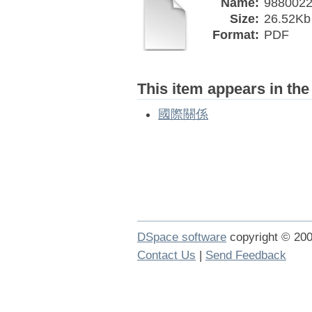
Name:
9880022
Size:
26.52Kb
Format:
PDF
This item appears in the
國際關係
DSpace software
copyright © 2
Contact Us
|
Send Feedback