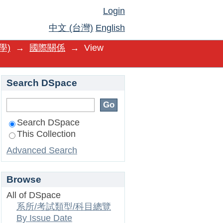
Login
中文 (台灣)
English
學)
→
國際關係
→
View
Search DSpace
Search DSpace
This Collection
Advanced Search
Browse
All of DSpace
系所/考試類型/科目總覽
By Issue Date