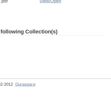
.pdf
View/
Open
 following Collection(s)
002-2012
Duraspace