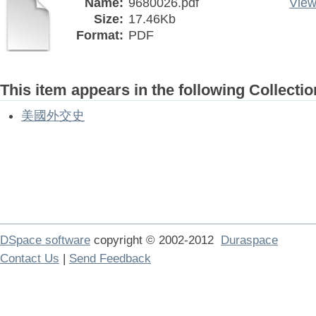
Name:
9680026.pdf
View
Size:
17.46Kb
Format:
PDF
This item appears in the following Collectio
美國外交史
DSpace software
copyright © 2002-2012
Duraspace
Contact Us
|
Send Feedback