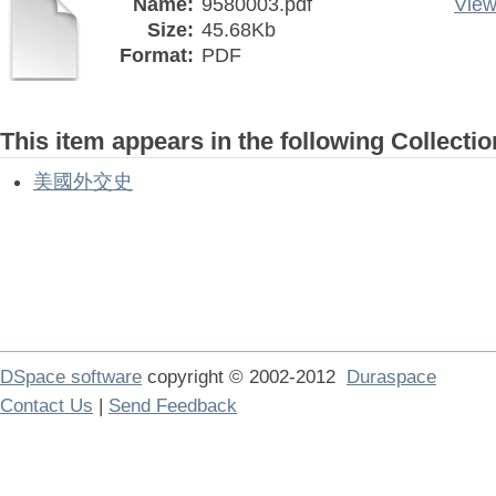
Name:
9580003.pdf
View
Size:
45.68Kb
Format:
PDF
This item appears in the following Collectio
美國外交史
DSpace software
copyright © 2002-2012
Duraspace
Contact Us
|
Send Feedback