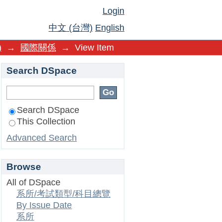
Login
中文 (台灣)
English
)
→
國際關係
→
View Item
Search DSpace
Search DSpace
This Collection
Advanced Search
Browse
All of DSpace
系所/考試類型/科目總覽
By Issue Date
系所