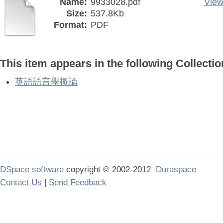
Name:
9933028.pdf
View
Size:
537.8Kb
Format:
PDF
This item appears in the following Collectio
英語語言學概論
DSpace software
copyright © 2002-2012
Duraspace
Contact Us
|
Send Feedback