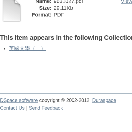
Name:
9631027.pdf
View
Size:
29.11Kb
Format:
PDF
This item appears in the following Collectio
英國文學（一）
DSpace software
copyright © 2002-2012
Duraspace
Contact Us
|
Send Feedback