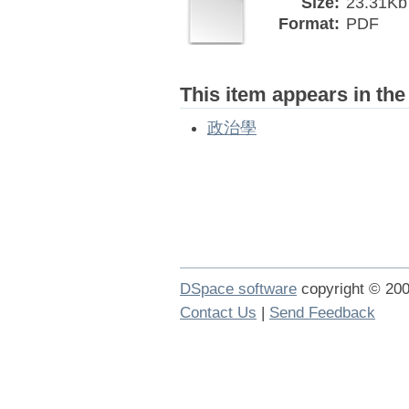
Size:
23.31Kb
Format:
PDF
This item appears in the
政治學
DSpace software
copyright © 2
Contact Us
|
Send Feedback