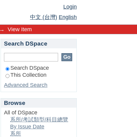
Login
中文 (台灣)
English
→
View Item
Search DSpace
Search DSpace
This Collection
Advanced Search
Browse
All of DSpace
系所/考試類型/科目總覽
By Issue Date
系所