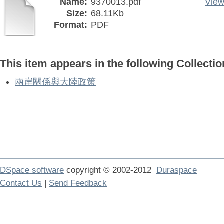
Name:
9370013.pdf
View
Size:
68.11Kb
Format:
PDF
This item appears in the following Collectio
兩岸關係與大陸政策
DSpace software
copyright © 2002-2012
Duraspace
Contact Us
|
Send Feedback