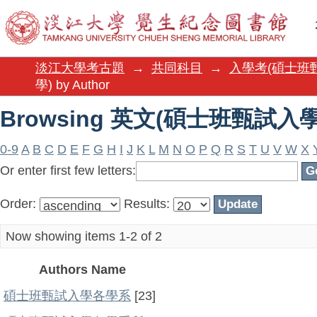
Browsing 英文(碩士班甄試入學) 
淡江大學考古題
→
共同科目
→
入學考(碩士班
學) by Author
Browsing 英文(碩士班甄試入學) 
0-9
A
B
C
D
E
F
G
H
I
J
K
L
M
N
O
P
Q
R
S
T
U
V
W
X
Or enter first few letters:
Order:
Results:
Now showing items 1-2 of 2
Authors Name
碩士班甄試入學各學系
[23]