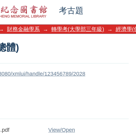
總體)
考古題
→
財務金融學系
→
轉學考(大學部三年級)
→
經濟學(
總體)
w:8080/xmlui/handle/123456789/2028
.pdf
View/
Open