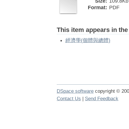
Size:
109.8Kb
Format:
PDF
This item appears in the
經濟學(個體與總體)
DSpace software
copyright © 2
Contact Us
|
Send Feedback