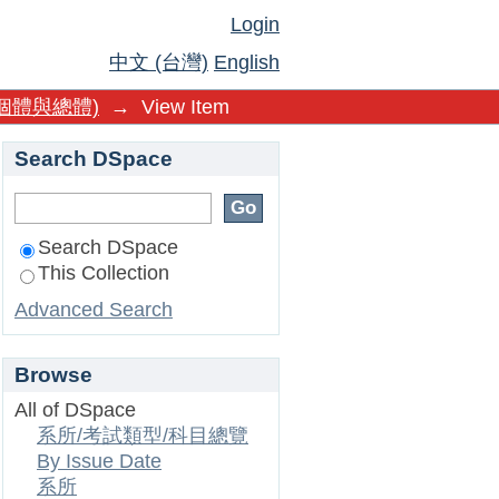
Login
中文 (台灣)
English
個體與總體)
→
View Item
Search DSpace
Search DSpace
This Collection
Advanced Search
Browse
All of DSpace
系所/考試類型/科目總覽
By Issue Date
系所