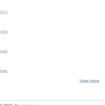
011
)
010
)
009
)
008
)
View more