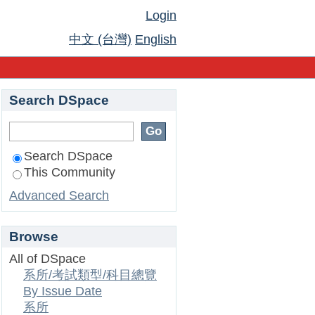
Login
中文 (台灣)
English
Search DSpace
Search DSpace
This Community
Advanced Search
Browse
All of DSpace
系所/考試類型/科目總覽
By Issue Date
系所