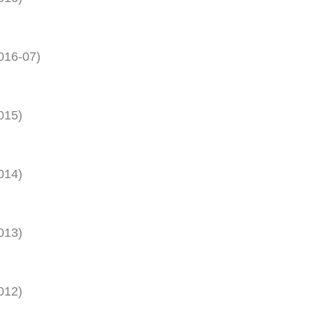
016-07
)
015
)
014
)
013
)
012
)