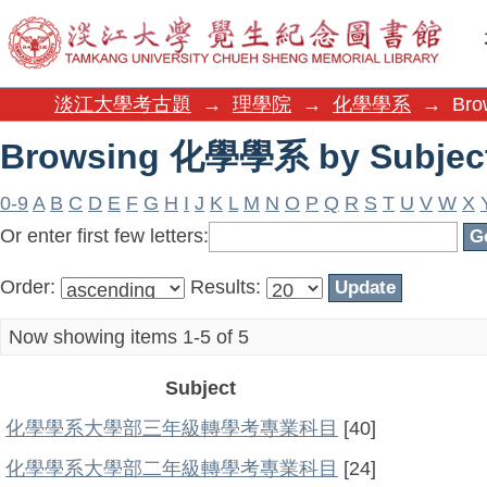
Browsing 化學學系 by Subjec
淡江大學考古題
→
理學院
→
化學學系
→
Bro
Browsing 化學學系 by Subjec
0-9
A
B
C
D
E
F
G
H
I
J
K
L
M
N
O
P
Q
R
S
T
U
V
W
X
Or enter first few letters:
Order:
Results:
Now showing items 1-5 of 5
Subject
化學學系大學部三年級轉學考專業科目
[40]
化學學系大學部二年級轉學考專業科目
[24]