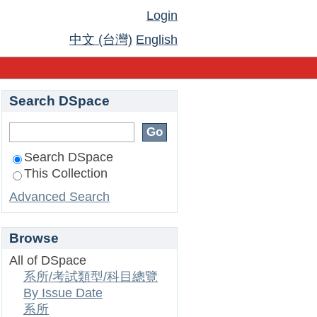
Login
中文 (台灣)
English
Search DSpace
Search DSpace
This Collection
Advanced Search
Browse
All of DSpace
系所/考試類型/科目總覽
By Issue Date
系所