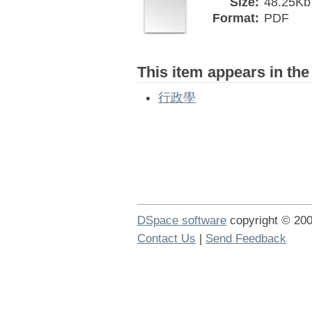
Size:
48.25Kb
Format:
PDF
This item appears in the
行政學
DSpace software
copyright © 2
Contact Us
|
Send Feedback