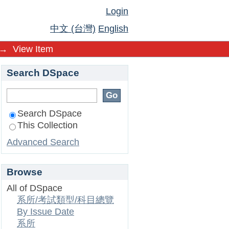
Login
中文 (台灣)
English
→
View Item
Search DSpace
Search DSpace
This Collection
Advanced Search
Browse
All of DSpace
系所/考試類型/科目總覽
By Issue Date
系所