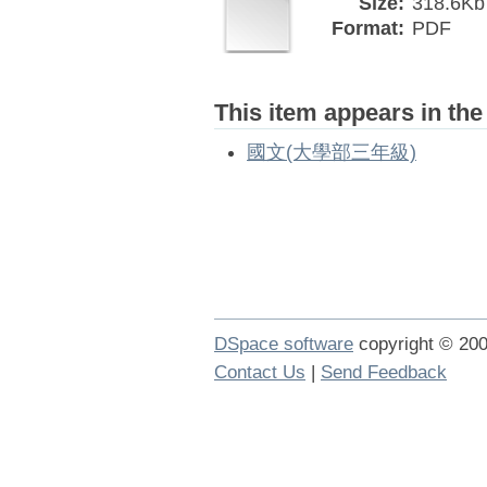
Size:
318.6Kb
Format:
PDF
This item appears in the
國文(大學部三年級)
DSpace software
copyright © 2
Contact Us
|
Send Feedback