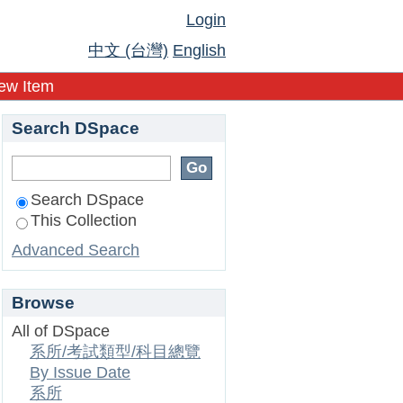
Login
中文 (台灣)
English
ew Item
Search DSpace
Search DSpace
This Collection
Advanced Search
Browse
All of DSpace
系所/考試類型/科目總覽
By Issue Date
系所