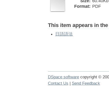
Size:
60.40Kb
Format:
PDF
This item appears in the
日語語法
DSpace software
copyright © 2
Contact Us
|
Send Feedback