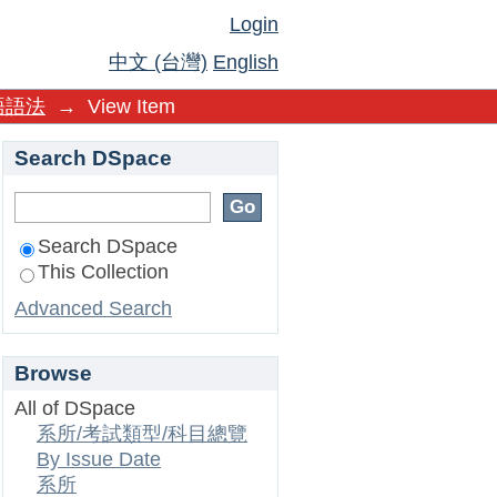
Login
中文 (台灣)
English
語語法
→
View Item
Search DSpace
Search DSpace
This Collection
Advanced Search
Browse
All of DSpace
系所/考試類型/科目總覽
By Issue Date
系所